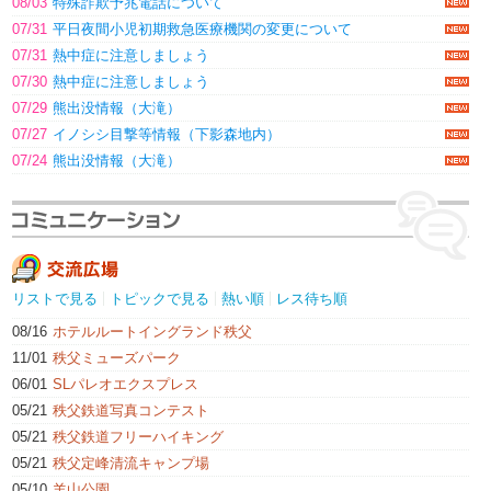
08/03
特殊詐欺予兆電話について
07/31
平日夜間小児初期救急医療機関の変更について
07/31
熱中症に注意しましょう
07/30
熱中症に注意しましょう
07/29
熊出没情報（大滝）
07/27
イノシシ目撃等情報（下影森地内）
07/24
熊出没情報（大滝）
リストで見る
トピックで見る
熱い順
レス待ち順
08/16
ホテルルートイングランド秩父
11/01
秩父ミューズパーク
06/01
SLパレオエクスプレス
05/21
秩父鉄道写真コンテスト
05/21
秩父鉄道フリーハイキング
05/21
秩父定峰清流キャンプ場
05/10
羊山公園