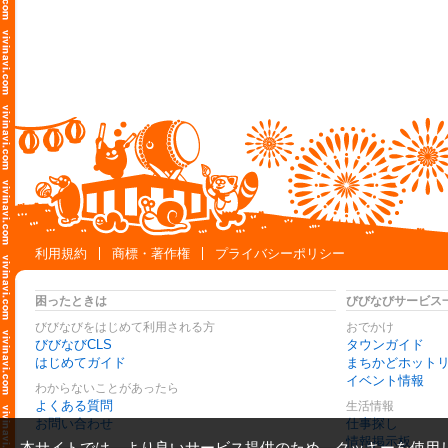
利用規約
商標・著作権
プライバシーポリシー
困ったときは
びびなびサービス
びびなびをはじめて利用される方
おでかけ
びびなびCLS
タウンガイド
はじめてガイド
まちかどホット
イベント情報
わからないことがあったら
よくある質問
生活情報
お問い合わせ
仕事探し
情報掲示板
本サイトでは、より良いサービス提供のため、クッキーを使用