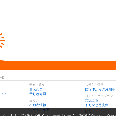
一覧
売る・買う
お役立ち情報
個人売買
自治体からのお知ら
リスト
乗り物売買
コミュニケーション
交流広場
住まい
不動産情報
まちかど写真集
ルームシェア
検索
しています。詳細は
プライバシーポリシー
をご確認ください。クッ