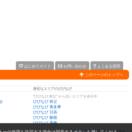
はじめてガイド
お問い合わせ
よくある質問
このページのトップへ
身近なエリアのびびなび
"びびなび 秩父" から近いエリアを表示中
せ
びびなび 秩父
びびなび 奥多摩
びびなび 日高
びびなび 飯能
びびなび 青梅
キーの使用を許可する場合は同意するボタンを押してくださ
他エリアのびびなびはこちらから